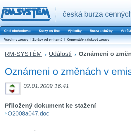
česká burza cenných
Chci obchodovat
Kurzy on-line
Výsledky
Burza a služby
Vzdělá
Všechny zprávy
Zprávy od emitentů
Komentáře a tiskové zprávy
RM-SYSTÉM
Události
Oznámeni o změná
Oznámeni o změnách v emis
02.01.2009 16:41
Přiložený dokument ke stažení
O2008a047.doc