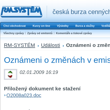
česká burza cenných
Chci obchodovat
Kurzy on-line
Výsledky
Burza a služby
Vzdělá
Všechny zprávy
Zprávy od emitentů
Komentáře a tiskové zprávy
RM-SYSTÉM
Události
Oznámeni o změná
Oznámeni o změnách v emis
02.01.2009 16:19
Přiložený dokument ke stažení
O2008a023.doc