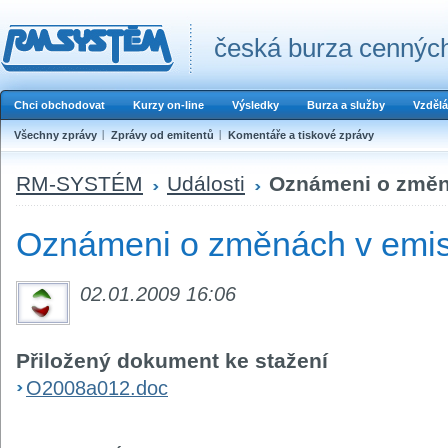
česká burza cenných
Chci obchodovat
Kurzy on-line
Výsledky
Burza a služby
Vzdělá
Všechny zprávy
Zprávy od emitentů
Komentáře a tiskové zprávy
RM-SYSTÉM
Události
Oznámeni o změná
Oznámeni o změnách v emis
02.01.2009 16:06
Přiložený dokument ke stažení
O2008a012.doc