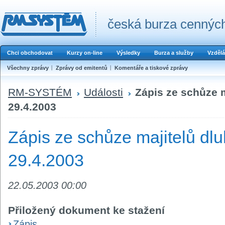
česká burza cenných
Chci obchodovat
Kurzy on-line
Výsledky
Burza a služby
Vzdělá
Všechny zprávy
Zprávy od emitentů
Komentáře a tiskové zprávy
RM-SYSTÉM
Události
Zápis ze schůze 
29.4.2003
Zápis ze schůze majitelů dl
29.4.2003
22.05.2003 00:00
Přiložený dokument ke stažení
Zápis