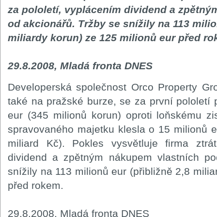
za pololetí, vyplácením dividend a zpětn
od akcionářů. Tržby se snížily na 113 milio
miliardy korun) ze 125 milionů eur před r
29.8.2008, Mladá fronta DNES
Developerská společnost Orco Property Gro
také na pražské burze, se za první pololetí 
eur (345 milionů korun) oproti loňskému z
spravovaného majetku klesla o 15 milionů e
miliard Kč). Pokles vysvětluje firma ztrá
dividend a zpětným nákupem vlastních pod
snížily na 113 milionů eur (přibližně 2,8 mili
před rokem.
29.8.2008, Mladá fronta DNES