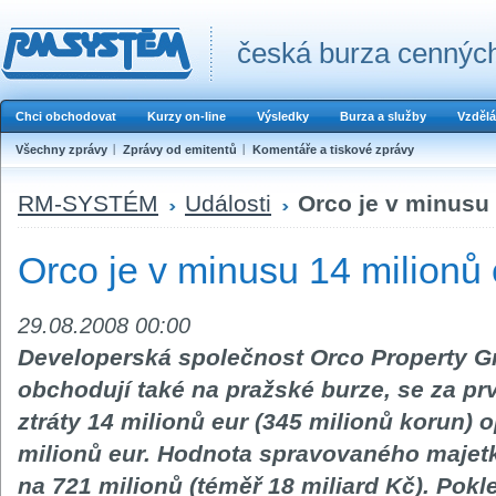
česká burza cenných
Chci obchodovat
Kurzy on-line
Výsledky
Burza a služby
Vzdělá
Všechny zprávy
Zprávy od emitentů
Komentáře a tiskové zprávy
RM-SYSTÉM
Události
Orco je v minusu 
Orco je v minusu 14 milionů 
29.08.2008 00:00
Developerská společnost Orco Property Gro
obchodují také na pražské burze, se za prv
ztráty 14 milionů eur (345 milionů korun) 
milionů eur. Hodnota spravovaného majetku
na 721 milionů (téměř 18 miliard Kč). Pokle