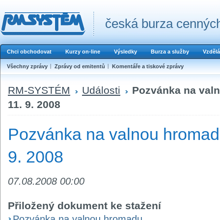
česká burza cenných
Chci obchodovat
Kurzy on-line
Výsledky
Burza a služby
Vzdělá
Všechny zprávy
Zprávy od emitentů
Komentáře a tiskové zprávy
RM-SYSTÉM
Události
Pozvánka na val
11. 9. 2008
Pozvánka na valnou hromad
9. 2008
07.08.2008 00:00
Přiložený dokument ke stažení
Pozvánka na valnou hromadu