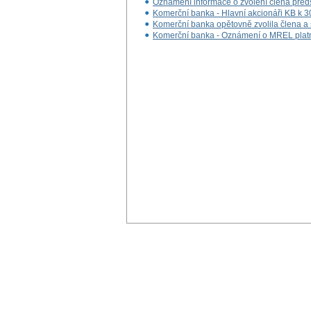
Oznámení informace o zvolení člena předs
Komerční banka - Hlavní akcionáři KB k 
Komerční banka opětovně zvolila člena a 
Komerční banka - Oznámení o MREL plat