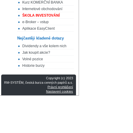
Kurz KOMERČNÍ BANKA
Internetové obchodování
ŠKOLA INVESTOVÁNÍ
e-Broker – vstup
Aplikace EasyClient
Nejčastěji kladené dotazy
Dividendy a vše kolem nich
Jak koupit akcie?
Volné pozice
Historie burzy
Copyright (c) 2023
RM-SYSTÉM, česká burza cenných papírů a.s.
Právní prohlášení
Nastavení cookies