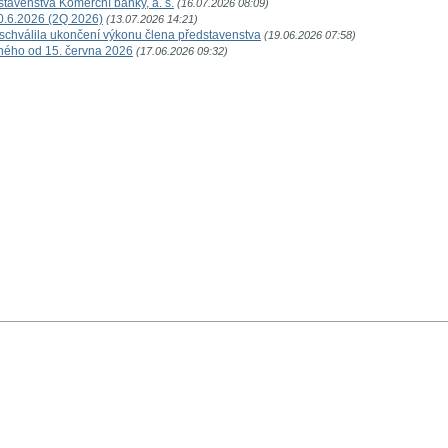
tavenstva Komerční banky, a. s.
(16.07.2026 08:09)
30.6.2026 (2Q 2026)
(13.07.2026 14:21)
schválila ukončení výkonu člena představenstva
(19.06.2026 07:58)
ného od 15. června 2026
(17.06.2026 09:32)