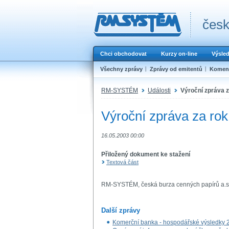
česk
Chci obchodovat
Kurzy on-line
Výsle
Všechny zprávy
Zprávy od emitentů
Koment
RM-SYSTÉM
Události
Výroční zpráva 
Výroční zpráva za ro
16.05.2003 00:00
Přiložený dokument ke stažení
Textová část
RM-SYSTÉM, česká burza cenných papírů a.s
Další zprávy
Komerční banka - hospodářské výsledky 