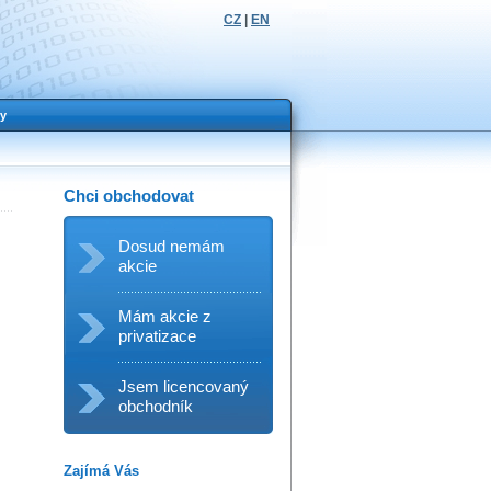
CZ
|
EN
y
Chci obchodovat
Dosud nemám
akcie
Mám akcie z
privatizace
Jsem licencovaný
obchodník
Zajímá Vás