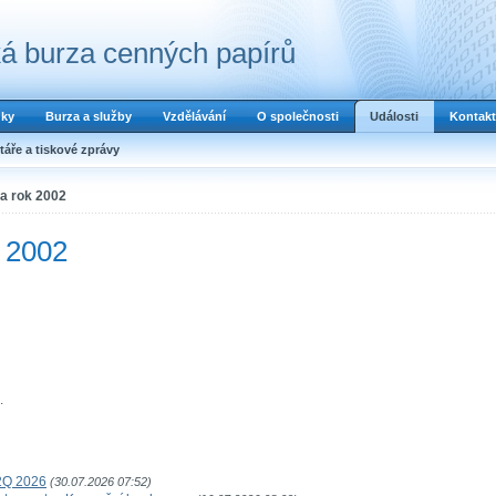
á burza cenných papírů
dky
Burza a služby
Vzdělávání
O společnosti
Události
Kontakt
áře a tiskové zprávy
za rok 2002
k 2002
.
2Q 2026
(30.07.2026 07:52)