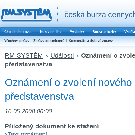
česká burza cenných
Chci obchodovat
Kurzy on-line
Výsledky
Burza a služby
Vzdělá
Všechny zprávy
Zprávy od emitentů
Komentáře a tiskové zprávy
RM-SYSTÉM
Události
Oznámení o zvol
představenstva
Oznámení o zvolení nového
představenstva
16.05.2008 00:00
Přiložený dokument ke stažení
Text oznámení