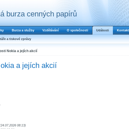
á burza cenných papírů
dky
Burza a služby
Vzdělávání
O společnosti
Události
Kontakt
áře a tiskové zprávy
sti Nokia a jejích akcií
kia a jejích akcií
.
(24.07.2026 08:13)