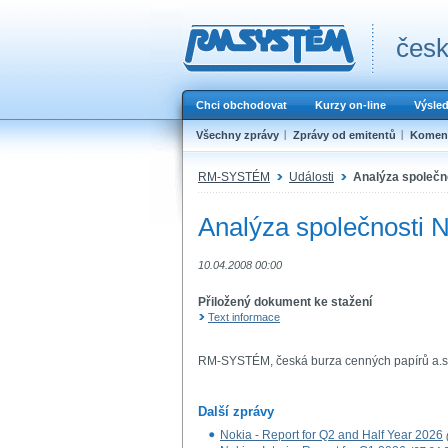
česk
Chci obchodovat
Kurzy on-line
Výsle
Všechny zprávy
Zprávy od emitentů
Koment
RM-SYSTÉM
Události
Analýza společno
Analýza společnosti No
10.04.2008 00:00
Přiložený dokument ke stažení
Text informace
RM-SYSTÉM, česká burza cenných papírů a.s
Další zprávy
Nokia - Report for Q2 and Half Year 2026