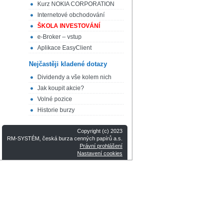
Kurz NOKIA CORPORATION
Internetové obchodování
ŠKOLA INVESTOVÁNÍ
e-Broker – vstup
Aplikace EasyClient
Nejčastěji kladené dotazy
Dividendy a vše kolem nich
Jak koupit akcie?
Volné pozice
Historie burzy
Copyright (c) 2023
RM-SYSTÉM, česká burza cenných papírů a.s.
Právní prohlášení
Nastavení cookies