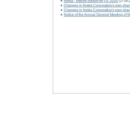
Nokia - Interim Report for Q1 2026
(27.04.
Changes in Nokia Corporation's own sha
Changes in Nokia Corporation's own sha
Notice of the Annual General Meeting of 