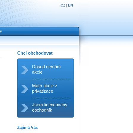
CZ
|
EN
y
Chci obchodovat
Dosud nemám
akcie
Mám akcie z
privatizace
Jsem licencovaný
obchodník
Zajímá Vás