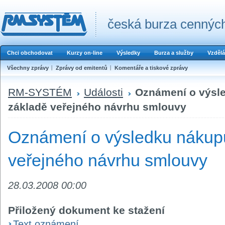
česká burza cenných
Chci obchodovat
Kurzy on-line
Výsledky
Burza a služby
Vzdělá
Všechny zprávy
Zprávy od emitentů
Komentáře a tiskové zprávy
RM-SYSTÉM
Události
Oznámení o výsle
základě veřejného návrhu smlouvy
Oznámení o výsledku nákupu
veřejného návrhu smlouvy
28.03.2008 00:00
Přiložený dokument ke stažení
Text oznámení