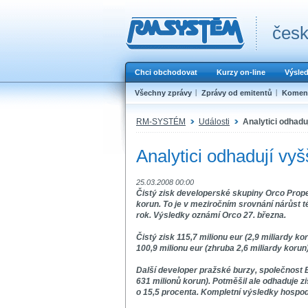
česk
Chci obchodovat
Kurzy on-line
Výsle
Všechny zprávy
Zprávy od emitentů
Koment
RM-SYSTÉM
Události
Analytici odhadu
Analytici odhadují vy
25.03.2008 00:00
Čistý zisk developerské skupiny Orco Proper
korun. To je v meziročním srovnání nárůst 
rok. Výsledky oznámí Orco 27. března.
Čistý zisk 115,7 milionu eur (2,9 miliardy k
100,9 milionu eur (zhruba 2,6 miliardy koru
Další developer pražské burzy, společnost E
631 milionů korun). Potměšil ale odhaduje zi
o 15,5 procenta. Kompletní výsledky hospod