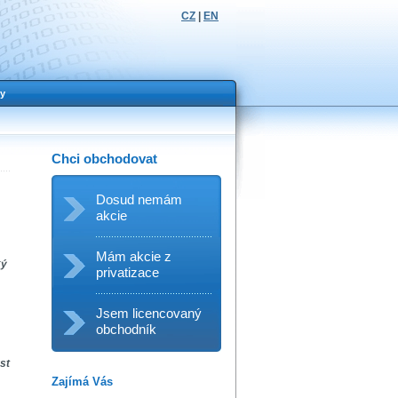
CZ
|
EN
y
Chci obchodovat
Dosud nemám
akcie
Mám akcie z
ký
privatizace
Jsem licencovaný
obchodník
st
Zajímá Vás