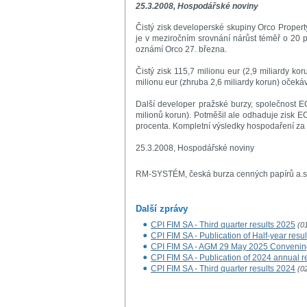
25.3.2008, Hospodářské noviny
Čistý zisk developerské skupiny Orco Property
je v meziročním srovnání nárůst téměř o 20 p
oznámí Orco 27. března.
Čistý zisk 115,7 milionu eur (2,9 miliardy ko
milionu eur (zhruba 2,6 miliardy korun) očekáv
Další developer pražské burzy, společnost EC
milionů korun). Potměšil ale odhaduje zisk EC
procenta. Kompletní výsledky hospodaření za
25.3.2008, Hospodářské noviny
RM-SYSTÉM, česká burza cenných papírů a.s
Další zprávy
CPI FIM SA - Third quarter results 2025
(0
CPI FIM SA - Publication of Half-year resu
CPI FIM SA - AGM 29 May 2025 Convenin
CPI FIM SA - Publication of 2024 annual r
CPI FIM SA - Third quarter results 2024
(0