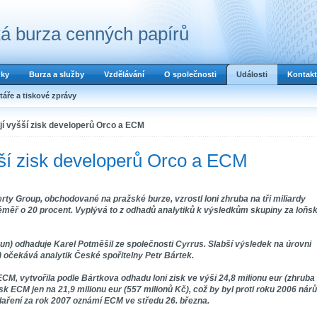
á burza cenných papírů
dky
Burza a služby
Vzdělávání
O společnosti
Události
Kontakt
áře a tiskové zprávy
jí vyšší zisk developerů Orco a ECM
šší zisk developerů Orco a ECM
ty Group, obchodované na pražské burze, vzrostl loni zhruba na tři miliardy
téměř o 20 procent. Vyplývá to z odhadů analytiků k výsledkům skupiny za loňs
orun) odhaduje Karel Potměšil ze společnosti Cyrrus. Slabší výsledek na úrovni
n) očekává analytik České spořitelny Petr Bártek.
CM, vytvořila podle Bártkova odhadu loni zisk ve výši 24,8 milionu eur (zhruba
sk ECM jen na 21,9 milionu eur (557 milionů Kč), což by byl proti roku 2006 nárů
aření za rok 2007 oznámí ECM ve středu 26. března.