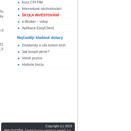
Kurz CPI FIM
Internetové obchodování
 To
ŠKOLA INVESTOVÁNÍ
dky
e-Broker – vstup
Aplikace EasyClient
0,9
Nejčastěji kladené dotazy
631
Dividendy a vše kolem nich
5,5
Jak koupit akcie?
Volné pozice
Historie burzy
Copyright (c) 2023
RM-SYSTÉM, česká burza cenných papírů a.s.