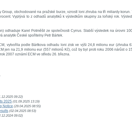
 Group, obchodované na pražské burze, vzrostl loni zhruba na tři miliardy korun.
rocent. Vyplývá to z odhadů analytiků k výsledkům skupiny za loňský rok. Výsle
run) odhaduje Karel Potměšil ze společnosti Cyrrus. Slabší výsledek na úrovni 10
á analytik České spořitelny Petr Bártek.
M, vytvořila podle Bártkova odhadu loni zisk ve výši 24,8 milionu eur (zhruba 
M jen na 21,9 milionu eur (557 milionů Kč), což by byl proti roku 2006 nárůst o 1
 rok 2007 oznámí ECM ve středu 26. března.
.
1.12.2025 09:22)
lts 2025
(01.09.2025 13:19)
g Notice
(29.04.2025 08:55)
esults
(02.04.2025 08:53)
2.12.2024 09:02)