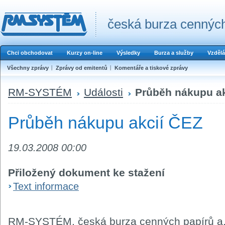
česká burza cenných
Chci obchodovat
Kurzy on-line
Výsledky
Burza a služby
Vzdělá
Všechny zprávy
Zprávy od emitentů
Komentáře a tiskové zprávy
RM-SYSTÉM
Události
Průběh nákupu ak
Průběh nákupu akcií ČEZ
19.03.2008 00:00
Přiložený dokument ke stažení
Text informace
RM-SYSTÉM, česká burza cenných papírů a.