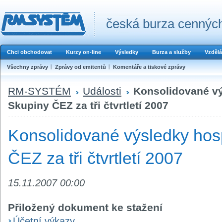
česká burza cenných
Chci obchodovat
Kurzy on-line
Výsledky
Burza a služby
Vzdělá
Všechny zprávy
Zprávy od emitentů
Komentáře a tiskové zprávy
RM-SYSTÉM
Události
Konsolidované v
Skupiny ČEZ za tři čtvrtletí 2007
Konsolidované výsledky hos
ČEZ za tři čtvrtletí 2007
15.11.2007 00:00
Přiložený dokument ke stažení
Účetní výkazy