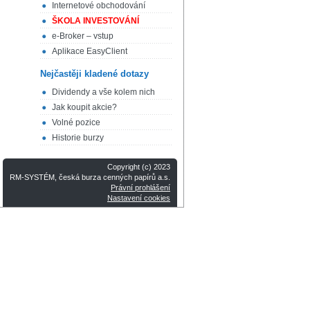
Internetové obchodování
ŠKOLA INVESTOVÁNÍ
e-Broker – vstup
Aplikace EasyClient
Nejčastěji kladené dotazy
Dividendy a vše kolem nich
Jak koupit akcie?
Volné pozice
Historie burzy
Copyright (c) 2023
RM-SYSTÉM, česká burza cenných papírů a.s.
Právní prohlášení
Nastavení cookies