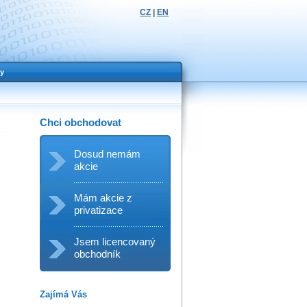
CZ
|
EN
y
Chci obchodovat
Dosud nemám
akcie
Mám akcie z
privatizace
Jsem licencovaný
obchodník
Zajímá Vás