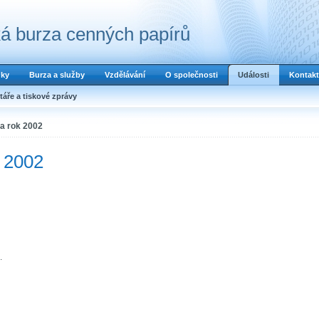
á burza cenných papírů
dky
Burza a služby
Vzdělávání
O společnosti
Události
Kontakt
áře a tiskové zprávy
za rok 2002
k 2002
.