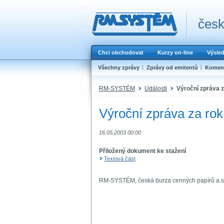
česk
Chci obchodovat
Kurzy on-line
Výsle
Všechny zprávy
Zprávy od emitentů
Koment
RM-SYSTÉM
Události
Výroční zpráva 
Výroční zpráva za ro
16.05.2003 00:00
Přiložený dokument ke stažení
Textová část
RM-SYSTÉM, česká burza cenných papírů a.s