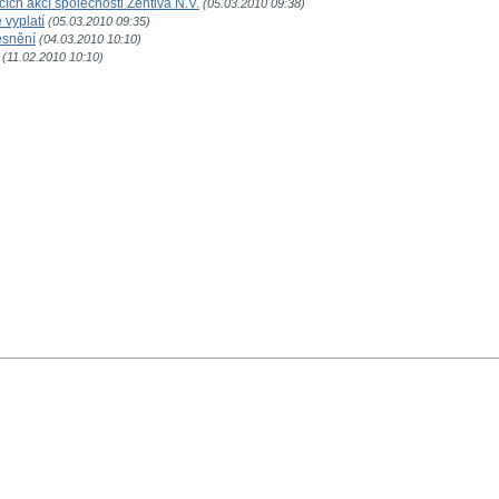
ích akcí společnosti Zentiva N.V.
(05.03.2010 09:38)
 vyplatí
(05.03.2010 09:35)
ěsnění
(04.03.2010 10:10)
(11.02.2010 10:10)