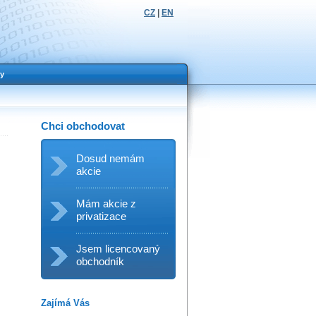
CZ
|
EN
y
Chci obchodovat
Dosud nemám
akcie
Mám akcie z
privatizace
Jsem licencovaný
obchodník
Zajímá Vás