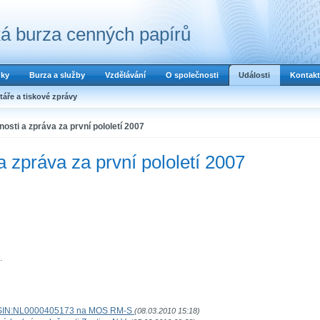
á burza cenných papírů
dky
Burza a služby
Vzdělávání
O společnosti
Události
Kontakt
áře a tiskové zprávy
osti a zpráva za první pololetí 2007
a zpráva za první pololetí 2007
.
 ISIN:NL0000405173 na MOS RM-S
(08.03.2010 15:18)