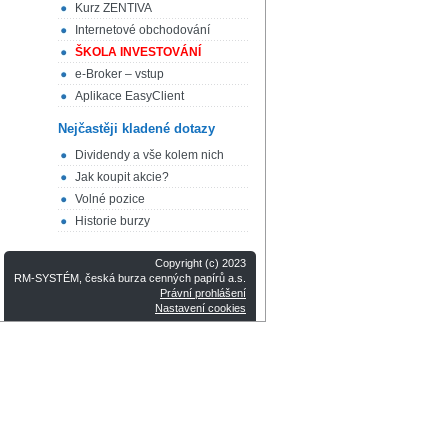
Kurz ZENTIVA
Internetové obchodování
ŠKOLA INVESTOVÁNÍ
e-Broker – vstup
Aplikace EasyClient
Nejčastěji kladené dotazy
Dividendy a vše kolem nich
Jak koupit akcie?
Volné pozice
Historie burzy
Copyright (c) 2023
RM-SYSTÉM, česká burza cenných papírů a.s.
Právní prohlášení
Nastavení cookies