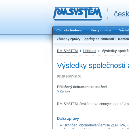
česk
Chci obchodovat
Kurzy on-line
Výsle
Všechny zprávy
Zprávy od emitentů
Koment
RM-SYSTÉM
Události
Výsledky společn
Výsledky společnosti 
02.10.2007 00:00
Přiložený dokument ke stažení
Zpráva
RM-SYSTÉM, česká burza cenných papírů a.s
Další zprávy
Ukončení obchodování emise ZENTIVA,