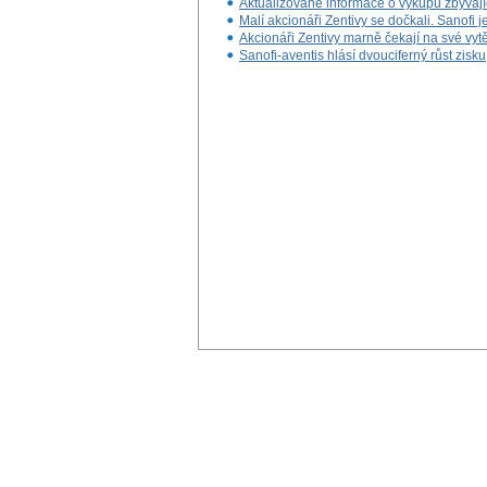
Aktualizované informace o výkupu zbývajíc
Malí akcionáři Zentivy se dočkali. Sanofi je
Akcionáři Zentivy marně čekají na své vyt
Sanofi-aventis hlásí dvouciferný růst zisku