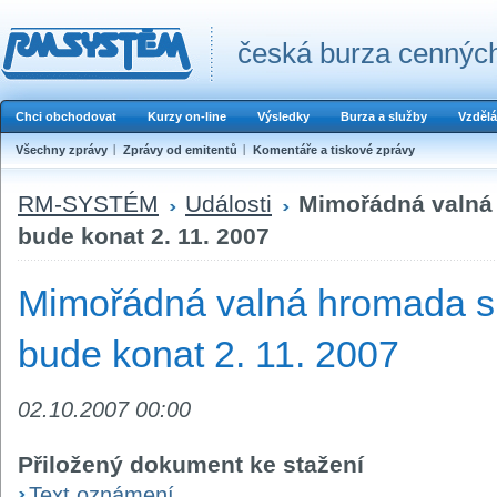
česká burza cenných
Chci obchodovat
Kurzy on-line
Výsledky
Burza a služby
Vzdělá
Všechny zprávy
Zprávy od emitentů
Komentáře a tiskové zprávy
RM-SYSTÉM
Události
Mimořádná valná
bude konat 2. 11. 2007
Mimořádná valná hromada sp
bude konat 2. 11. 2007
02.10.2007 00:00
Přiložený dokument ke stažení
Text oznámení