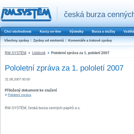
česká burza cenných
Chci obchodovat
Kurzy on-line
Výsledky
Burza a služby
Vzdělá
Všechny zprávy
Zprávy od emitentů
Komentáře a tiskové zprávy
RM-SYSTÉM
Události
Pololetní zpráva za 1. pololetí 2007
Pololetní zpráva za 1. pololetí 2007
31.08.2007 00:00
Přiložený dokument ke stažení
Pololetní zpráva
RM-SYSTÉM, česká burza cenných papírů a.s.