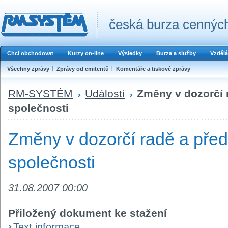
česká burza cenných
Chci obchodovat
Kurzy on-line
Výsledky
Burza a služby
Vzdělá
Všechny zprávy
Zprávy od emitentů
Komentáře a tiskové zprávy
RM-SYSTÉM
Události
Změny v dozorčí 
společnosti
Změny v dozorčí radě a pře
společnosti
31.08.2007 00:00
Přiložený dokument ke stažení
Text informace