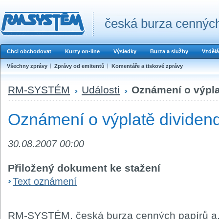
česká burza cenných
Chci obchodovat
Kurzy on-line
Výsledky
Burza a služby
Vzdělá
Všechny zprávy
Zprávy od emitentů
Komentáře a tiskové zprávy
RM-SYSTÉM
Události
Oznámení o výpla
Oznámení o výplatě dividend
30.08.2007 00:00
Přiložený dokument ke stažení
Text oznámení
RM-SYSTÉM, česká burza cenných papírů a.