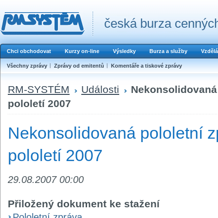
česká burza cenných
Chci obchodovat
Kurzy on-line
Výsledky
Burza a služby
Vzdělá
Všechny zprávy
Zprávy od emitentů
Komentáře a tiskové zprávy
RM-SYSTÉM
Události
Nekonsolidovaná p
pololetí 2007
Nekonsolidovaná pololetní z
pololetí 2007
29.08.2007 00:00
Přiložený dokument ke stažení
Pololetní zpráva