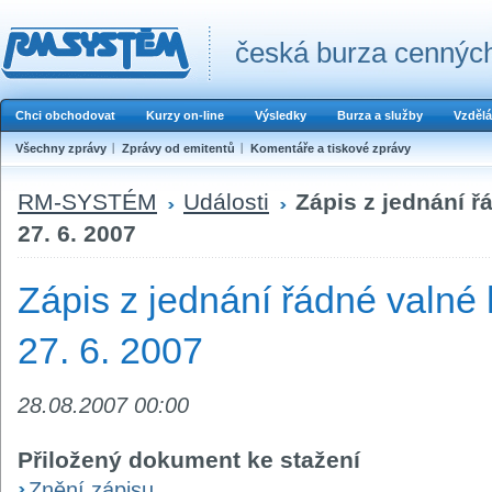
česká burza cenných
Chci obchodovat
Kurzy on-line
Výsledky
Burza a služby
Vzdělá
Všechny zprávy
Zprávy od emitentů
Komentáře a tiskové zprávy
RM-SYSTÉM
Události
Zápis z jednání 
27. 6. 2007
Zápis z jednání řádné valn
27. 6. 2007
28.08.2007 00:00
Přiložený dokument ke stažení
Znění zápisu