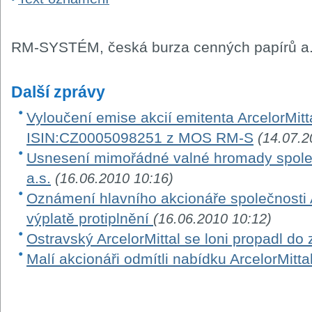
RM-SYSTÉM, česká burza cenných papírů a.
Další zprávy
Vyloučení emise akcií emitenta ArcelorMitta
ISIN:CZ0005098251 z MOS RM-S
(14.07.2
Usnesení mimořádné valné hromady společn
a.s.
(16.06.2010 10:16)
Oznámení hlavního akcionáře společnosti A
výplatě protiplnění
(16.06.2010 10:12)
Ostravský ArcelorMittal se loni propadl do 
Malí akcionáři odmítli nabídku ArcelorMitta