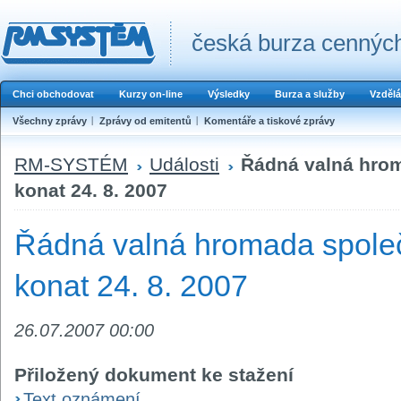
česká burza cenných
Chci obchodovat
Kurzy on-line
Výsledky
Burza a služby
Vzdělá
Všechny zprávy
Zprávy od emitentů
Komentáře a tiskové zprávy
RM-SYSTÉM
Události
Řádná valná hrom
konat 24. 8. 2007
Řádná valná hromada společ
konat 24. 8. 2007
26.07.2007 00:00
Přiložený dokument ke stažení
Text oznámení