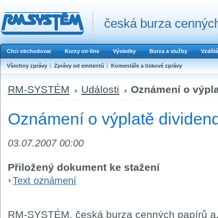
česká burza cenných
Chci obchodovat
Kurzy on-line
Výsledky
Burza a služby
Vzdělá
Všechny zprávy
Zprávy od emitentů
Komentáře a tiskové zprávy
RM-SYSTÉM
Události
Oznámení o výpla
Oznámení o výplatě dividend
03.07.2007 00:00
Přiložený dokument ke stažení
Text oznámení
RM-SYSTÉM, česká burza cenných papírů a.