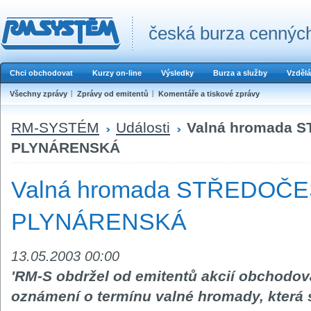
česká burza cenných
Chci obchodovat
Kurzy on-line
Výsledky
Burza a služby
Vzdělá
Všechny zprávy
Zprávy od emitentů
Komentáře a tiskové zprávy
RM-SYSTÉM
Události
Valná hromada 
PLYNÁRENSKÁ
Valná hromada STŘEDOČ
PLYNÁRENSKÁ
13.05.2003 00:00
'RM-S obdržel od emitentů akcií obcho
oznámení o termínu valné hromady, která 