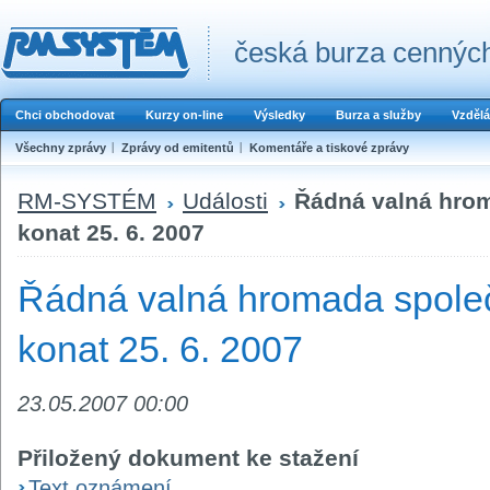
česká burza cenných
Chci obchodovat
Kurzy on-line
Výsledky
Burza a služby
Vzdělá
Všechny zprávy
Zprávy od emitentů
Komentáře a tiskové zprávy
RM-SYSTÉM
Události
Řádná valná hrom
konat 25. 6. 2007
Řádná valná hromada společ
konat 25. 6. 2007
23.05.2007 00:00
Přiložený dokument ke stažení
Text oznámení