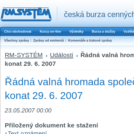
česká burza cenných
Chci obchodovat
Kurzy on-line
Výsledky
Burza a služby
Vzdělá
Všechny zprávy
Zprávy od emitentů
Komentáře a tiskové zprávy
RM-SYSTÉM
Události
Řádná valná hrom
konat 29. 6. 2007
Řádná valná hromada společ
konat 29. 6. 2007
23.05.2007 00:00
Přiložený dokument ke stažení
Text oznámení