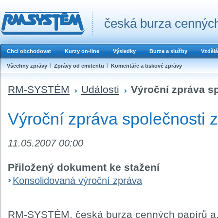
česká burza cenných
Chci obchodovat
Kurzy on-line
Výsledky
Burza a služby
Vzdělá
Všechny zprávy
Zprávy od emitentů
Komentáře a tiskové zprávy
RM-SYSTÉM
Události
Výroční zpráva sp
Výroční zpráva společnosti 
11.05.2007 00:00
Přiložený dokument ke stažení
Konsolidovaná výroční zpráva
RM-SYSTÉM, česká burza cenných papírů a.