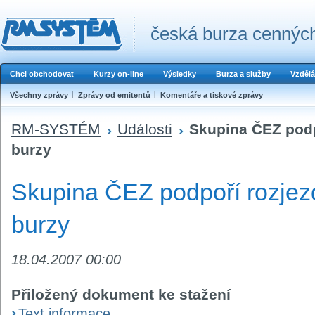
česká burza cenných
Chci obchodovat
Kurzy on-line
Výsledky
Burza a služby
Vzdělá
Všechny zprávy
Zprávy od emitentů
Komentáře a tiskové zprávy
RM-SYSTÉM
Události
Skupina ČEZ podp
burzy
Skupina ČEZ podpoří rozjez
burzy
18.04.2007 00:00
Přiložený dokument ke stažení
Text informace