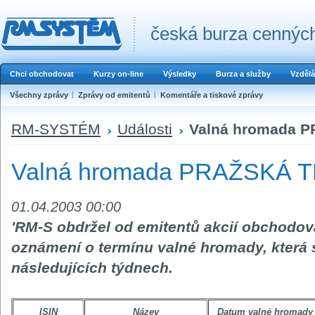
česká burza cenných
Chci obchodovat
Kurzy on-line
Výsledky
Burza a služby
Vzdělá
Všechny zprávy
Zprávy od emitentů
Komentáře a tiskové zprávy
RM-SYSTÉM
Události
Valná hromada
Valná hromada PRAŽSKÁ
01.04.2003 00:00
'RM-S obdržel od emitentů akcií obcho
oznámení o termínu valné hromady, která 
následujících týdnech.
ISIN
Název
Datum valné hromady