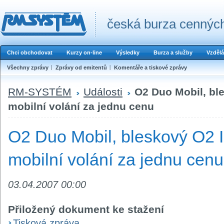
česká burza cenných
Chci obchodovat
Kurzy on-line
Výsledky
Burza a služby
Vzdělá
Všechny zprávy
Zprávy od emitentů
Komentáře a tiskové zprávy
RM-SYSTÉM
Události
O2 Duo Mobil, bl
mobilní volání za jednu cenu
O2 Duo Mobil, bleskový O2 
mobilní volání za jednu cenu
03.04.2007 00:00
Přiložený dokument ke stažení
Tisková zpráva