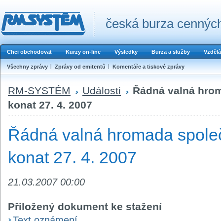
česká burza cenných
Chci obchodovat
Kurzy on-line
Výsledky
Burza a služby
Vzdělá
Všechny zprávy
Zprávy od emitentů
Komentáře a tiskové zprávy
RM-SYSTÉM
Události
Řádná valná hrom
konat 27. 4. 2007
Řádná valná hromada společ
konat 27. 4. 2007
21.03.2007 00:00
Přiložený dokument ke stažení
Text oznámení