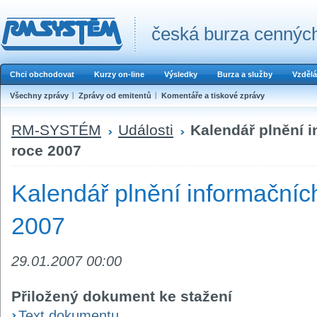
česká burza cenných
Chci obchodovat
Kurzy on-line
Výsledky
Burza a služby
Vzdělá
Všechny zprávy
Zprávy od emitentů
Komentáře a tiskové zprávy
RM-SYSTÉM
Události
Kalendář plnění 
roce 2007
Kalendář plnění informačních
2007
29.01.2007 00:00
Přiložený dokument ke stažení
Text dokumentu