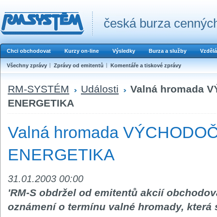
česká burza cenných
Chci obchodovat
Kurzy on-line
Výsledky
Burza a služby
Vzdělá
Všechny zprávy
Zprávy od emitentů
Komentáře a tiskové zprávy
RM-SYSTÉM
Události
Valná hromada
ENERGETIKA
Valná hromada VÝCHODO
ENERGETIKA
31.01.2003 00:00
'RM-S obdržel od emitentů akcií obcho
oznámení o termínu valné hromady, která 