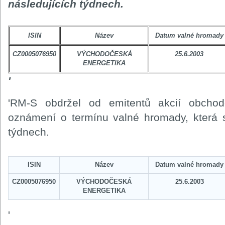
následujících týdnech.
ISIN
Název
Datum valné hromady
CZ0005076950
VÝCHODOČESKÁ
25.6.2003
ENERGETIKA
'
'RM-S obdržel od emitentů akcií obc
oznámení o termínu valné hromady, která s
týdnech.
ISIN
Název
Datum valné hromady
CZ0005076950
VÝCHODOČESKÁ
25.6.2003
ENERGETIKA
'