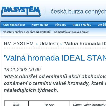
česká burza cenných
Chci obchodovat
Kurzy on-line
Výsledky
Burza a služby
Vzdělá
Všechny zprávy
Zprávy od emitentů
Komentáře a tiskové zprávy
RM-SYSTÉM
Události
'Valná hromada 
'Valná hromada IDEAL STA
18.11.2002 00:00
'RM-S obdržel od emitentů akcií obcho
oznámení o termínu valné hromady, která 
následujících týdnech.
ISIN
Název
Datum valné hromady