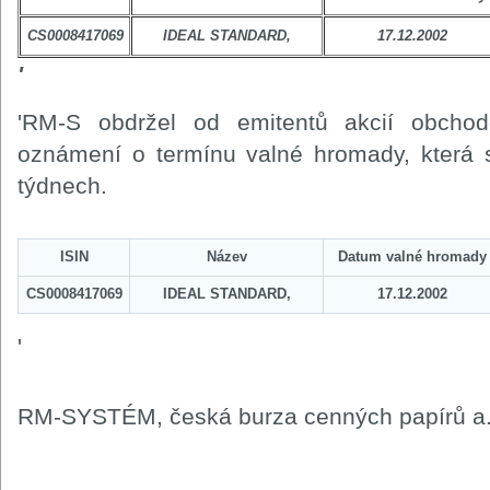
CS0008417069
IDEAL STANDARD,
17.12.2002
'
'RM-S obdržel od emitentů akcií obc
oznámení o termínu valné hromady, která s
týdnech.
ISIN
Název
Datum valné hromady
CS0008417069
IDEAL STANDARD,
17.12.2002
'
RM-SYSTÉM, česká burza cenných papírů a.