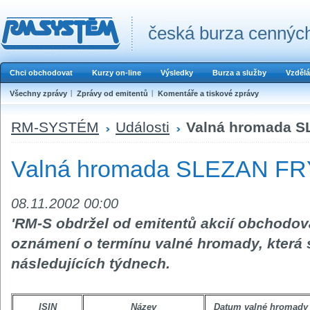
česká burza cenných
Chci obchodovat
Kurzy on-line
Výsledky
Burza a služby
Vzdělá
Všechny zprávy
Zprávy od emitentů
Komentáře a tiskové zprávy
RM-SYSTÉM
Události
Valná hromada 
Valná hromada SLEZAN F
08.11.2002 00:00
'RM-S obdržel od emitentů akcií obcho
oznámení o termínu valné hromady, která 
následujících týdnech.
ISIN
Název
Datum valné hromady