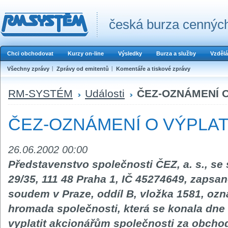
česká burza cenných
Chci obchodovat
Kurzy on-line
Výsledky
Burza a služby
Vzdělá
Všechny zprávy
Zprávy od emitentů
Komentáře a tiskové zprávy
RM-SYSTÉM
Události
ČEZ-OZNÁMENÍ O
ČEZ-OZNÁMENÍ O VÝPLAT
26.06.2002 00:00
Představenstvo společnosti ČEZ, a. s., s
29/35, 111 48 Praha 1, IČ 45274649, zap
soudem v Praze, oddíl B, vložka 1581, ozn
hromada společnosti, která se konala dne 
vyplatit akcionářům společnosti za obchod