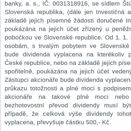
banky, a. s., IČ: 0031318916, se sídlem Štú
Slovenská republika, (dále jen Investičná
základě jejich písemné žádosti doručené I
poukázána na jejich účet zřízený u peněž
pobočkou ve Slovenské republice. Od 1. 1.
osobám, s trvalým pobytem ve Slovenské re
bude dividenda vyplacena na kterékoliv 
České republice, nebo na základě jejich pí
spořitelně, poukázána na jejich účet vede
Zástupci akcionáře bude dividenda vyplacen
průkazu totožnosti a plné moci s podpisem
akcionáře na takové plné moci nebo
bezhotovostní převod dividendy musí b
případě, že celková výše dividendy toho
vyplacena, převyšuje částku 500,- Kč.