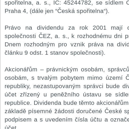
spořitelna, a. s., IČ: 45244782, se sídlem
Praha 4, (dále jen “Česká spořitelna“).
Právo na dividendu za rok 2001 mají os
společnosti ČEZ, a. s., k rozhodnému dni p
Dnem rozhodným pro vznik práva na divid
článku 9 odst. 1 stanov společnosti).
Akcionářům – právnickým osobám, správc
osobám, s trvalým pobytem mimo území Č
republiky, nezastupovaným správci bude di
účet zřízený u peněžního ústavu se síd
republice. Dividenda bude těmto akcionářům
základě písemné žádosti doručené České sp
podpisem a s uvedením čísla účtu a označe
účet.