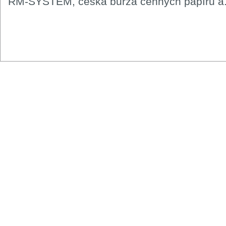
RM-SYSTÉM, česká burza cenných papírů a.