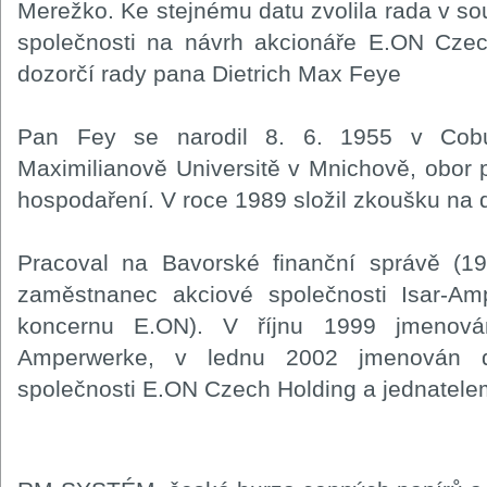
Merežko. Ke stejnému datu zvolila rada v soul
společnosti na návrh akcionáře E.ON Czec
dozorčí rady pana Dietrich Max Feye
Pan Fey se narodil 8. 6. 1955 v Cobu
Maximilianově Universitě v Mnichově, obor
hospodaření. V roce 1989 složil zkoušku na
Pracoval na Bavorské finanční správě (1
zaměstnanec akciové společnosti Isar-Amp
koncernu E.ON). V říjnu 1999 jmenován
Amperwerke, v lednu 2002 jmenován d
společnosti E.ON Czech Holding a jednatele