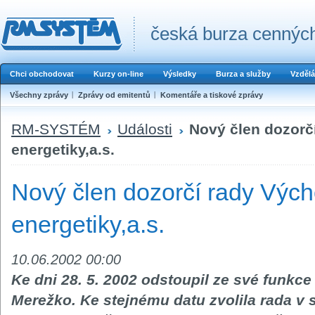
česká burza cenných
Chci obchodovat
Kurzy on-line
Výsledky
Burza a služby
Vzdělá
Všechny zprávy
Zprávy od emitentů
Komentáře a tiskové zprávy
RM-SYSTÉM
Události
Nový člen dozorč
energetiky,a.s.
Nový člen dozorčí rady Výc
energetiky,a.s.
10.06.2002 00:00
Ke dni 28. 5. 2002 odstoupil ze své funkce 
Merežko. Ke stejnému datu zvolila rada v so