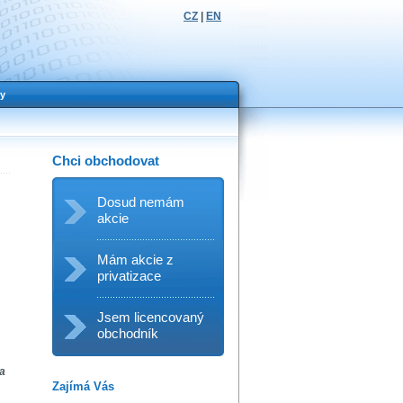
CZ
|
EN
y
Chci obchodovat
Dosud nemám
akcie
Mám akcie z
privatizace
Jsem licencovaný
obchodník
na
Zajímá Vás