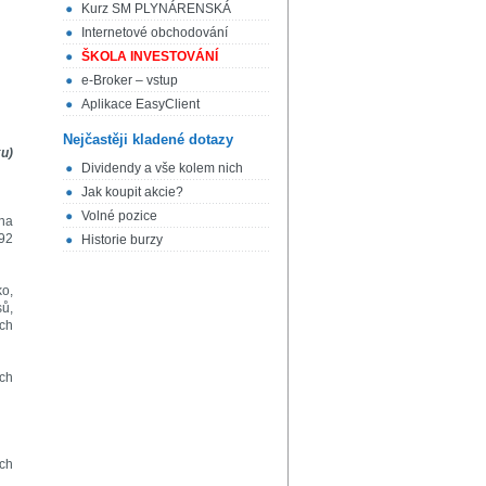
Kurz SM PLYNÁRENSKÁ
Internetové obchodování
ŠKOLA INVESTOVÁNÍ
e-Broker – vstup
Aplikace EasyClient
Nejčastěji kladené dotazy
ku)
Dividendy a vše kolem nich
Jak koupit akcie?
Volné pozice
ána
/92
Historie burzy
o,
sů,
ích
ch
ch