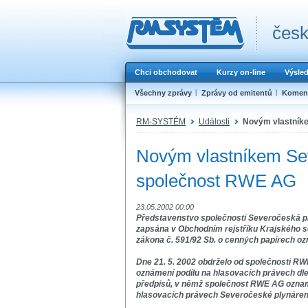
česk
Chci obchodovat
Kurzy on-line
Výsle
Všechny zprávy
Zprávy od emitentů
Koment
RM-SYSTÉM
Události
Novým vlastníke
Novým vlastníkem Sev
společnost RWE AG
23.05.2002 00:00
Představenstvo společnosti Severočeská ply
zapsána v Obchodním rejstříku Krajského sou
zákona č. 591/92 Sb. o cenných papírech oz
Dne 21. 5. 2002 obdrželo od společnosti R
oznámení podílu na hlasovacích právech dle
předpisů, v němž společnost RWE AG oznamu
hlasovacích právech Severočeské plynárens