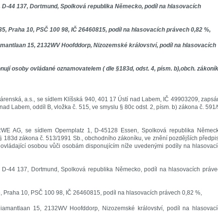
D-44 137, Dortmund, Spolková republika Německo, podíl na hlasovacích
35, Praha 10, PSČ 100 98, IČ 26460815, podíl na hlasovacích právech 0,82 %,
iamantlaan 15, 2132WV Hoofddorp, Nizozemské království, podíl na hlasovacích
nují osoby ovládané oznamovatelem ( dle §183d, odst. 4, písm. b),obch. zákoní
árenská, a.s., se sídlem Klíšská 940, 401 17 Ústí nad Labem, IČ 49903209, zaps
nad Labem, oddíl B, vložka č. 515, ve smyslu § 80c odst. 2, písm. b) zákona č. 591
RWE AG, se sídlem Opernplatz 1, D-45128 Essen, Spolková republika Německ
§ 183d zákona č. 513/1991 Sb., obchodního zákoníku, ve znění pozdějších předpi
vládající osobou vůči osobám disponujícím níže uvedenými podíly na hlasovac
D-44 137, Dortmund, Spolková republika Německo, podíl na hlasovacích práve
5, Praha 10, PSČ 100 98, IČ 26460815, podíl na hlasovacích právech 0,82 %,
Diamantlaan 15, 2132WV Hoofddorp, Nizozemské království, podíl na hlasovací