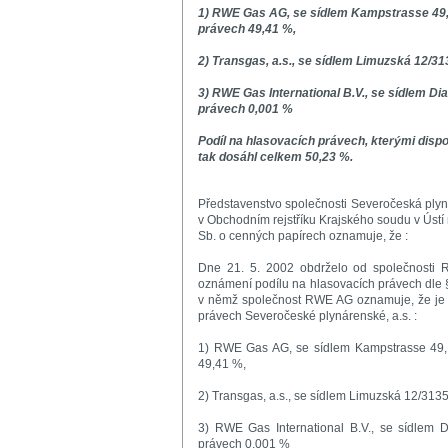
1) RWE Gas AG, se sídlem Kampstrasse 49, 
právech 49,41 %,
2) Transgas, a.s., se sídlem Limuzská 12/31
3) RWE Gas International B.V., se sídlem D
právech 0,001 %
Podíl na hlasovacích právech, kterými dispo
tak dosáhl celkem 50,23 %.
Představenstvo společnosti Severočeská plyn
v Obchodním rejstříku Krajského soudu v Ústí 
Sb. o cenných papírech oznamuje, že :
Dne 21. 5. 2002 obdrželo od společnosti 
oznámení podílu na hlasovacích právech dle 
v němž společnost RWE AG oznamuje, že je o
právech Severočeské plynárenské, a.s. :
1) RWE Gas AG, se sídlem Kampstrasse 49, 
49,41 %,
2) Transgas, a.s., se sídlem Limuzská 12/313
3) RWE Gas International B.V., se sídlem 
právech 0,001 %