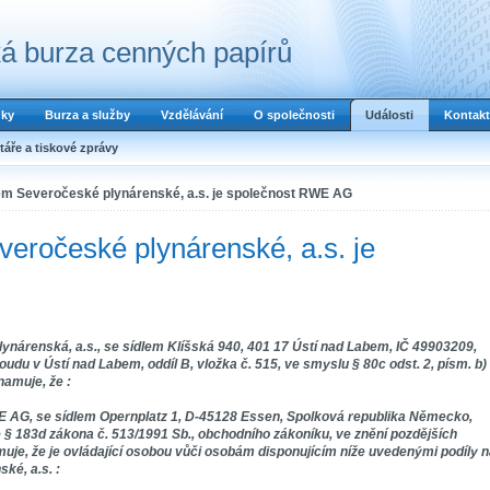
á burza cenných papírů
dky
Burza a služby
Vzdělávání
O společnosti
Události
Kontakt
áře a tiskové zprávy
m Severočeské plynárenské, a.s. je společnost RWE AG
eročeské plynárenské, a.s. je
nárenská, a.s., se sídlem Klíšská 940, 401 17 Ústí nad Labem, IČ 49903209,
du v Ústí nad Labem, oddíl B, vložka č. 515, ve smyslu § 80c odst. 2, písm. b)
namuje, že :
WE AG, se sídlem Opernplatz 1, D-45128 Essen, Spolková republika Německo,
 § 183d zákona č. 513/1991 Sb., obchodního zákoníku, ve znění pozdějších
je, že je ovládající osobou vůči osobám disponujícím níže uvedenými podíly 
ké, a.s. :