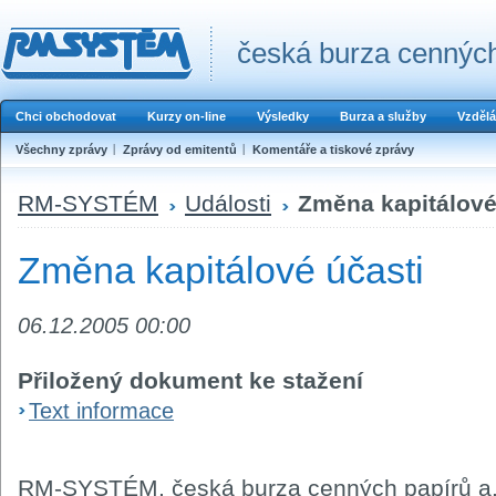
česká burza cenných
Chci obchodovat
Kurzy on-line
Výsledky
Burza a služby
Vzdělá
Všechny zprávy
Zprávy od emitentů
Komentáře a tiskové zprávy
RM-SYSTÉM
Události
Změna kapitálové
Změna kapitálové účasti
06.12.2005 00:00
Přiložený dokument ke stažení
Text informace
RM-SYSTÉM, česká burza cenných papírů a.