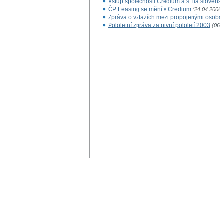
Vstup společnosti Credium a.s. na slovens
ČP Leasing se mění v Credium
(24.04.200
Zpráva o vztazích mezi propojenými osob
Pololetní zpráva za první pololetí 2003
(06