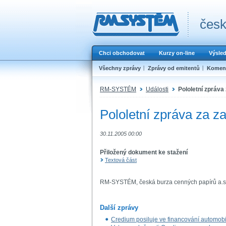
česk
Chci obchodovat
Kurzy on-line
Výsle
Všechny zprávy
Zprávy od emitentů
Koment
RM-SYSTÉM
Události
Pololetní zpráva
Pololetní zpráva za z
30.11.2005 00:00
Přiložený dokument ke stažení
Textová část
RM-SYSTÉM, česká burza cenných papírů a.s
Další zprávy
Credium posiluje ve financování automobi