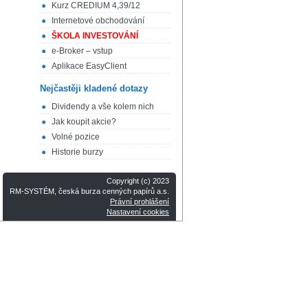
Kurz CREDIUM 4,39/12
Internetové obchodování
ŠKOLA INVESTOVÁNÍ
e-Broker – vstup
Aplikace EasyClient
Nejčastěji kladené dotazy
Dividendy a vše kolem nich
Jak koupit akcie?
Volné pozice
Historie burzy
Copyright (c) 2023
RM-SYSTÉM, česká burza cenných papírů a.s.
Právní prohlášení
Nastavení cookies