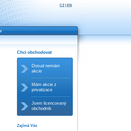
CZ
|
EN
y
Chci obchodovat
Dosud nemám
akcie
Mám akcie z
privatizace
Jsem licencovaný
obchodník
Zajímá Vás