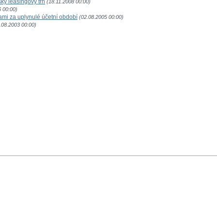
ký leasingový trh
(18.11.2008 00:00)
6 00:00)
ami za uplynulé účetní období
(02.08.2005 00:00)
.08.2003 00:00)