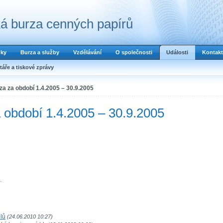
á burza cenných papírů
dky
Burza a služby
Vzdělávání
O společnosti
Události
Kontakt
áře a tiskové zprávy
 za za období 1.4.2005 – 30.9.2005
a období 1.4.2005 – 30.9.2005
.
lů
(24.06.2010 10:27)