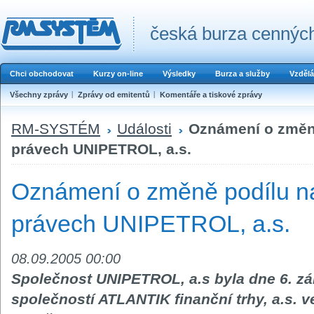
česká burza cenných
Chci obchodovat
Kurzy on-line
Výsledky
Burza a služby
Vzdělá
Všechny zprávy
Zprávy od emitentů
Komentáře a tiskové zprávy
RM-SYSTÉM
Události
Oznámení o změně
právech UNIPETROL, a.s.
Oznámení o změně podílu n
právech UNIPETROL, a.s.
08.09.2005 00:00
Společnost UNIPETROL, a.s byla dne 6. zá
společností ATLANTIK finanční trhy, a.s. 