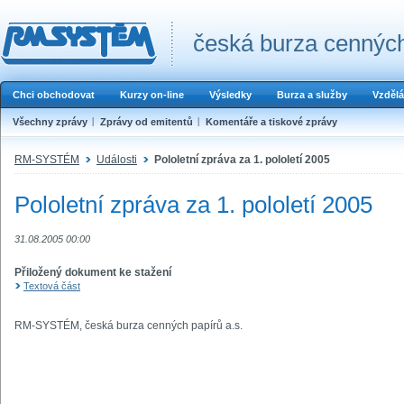
česká burza cenných
Chci obchodovat
Kurzy on-line
Výsledky
Burza a služby
Vzdělá
Všechny zprávy
Zprávy od emitentů
Komentáře a tiskové zprávy
RM-SYSTÉM
Události
Pololetní zpráva za 1. pololetí 2005
Pololetní zpráva za 1. pololetí 2005
31.08.2005 00:00
Přiložený dokument ke stažení
Textová část
RM-SYSTÉM, česká burza cenných papírů a.s.