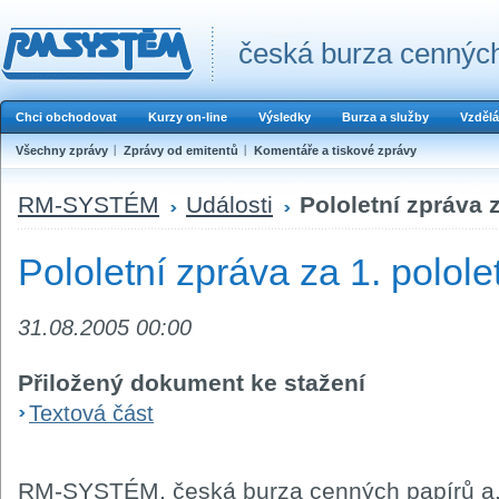
česká burza cenných
Chci obchodovat
Kurzy on-line
Výsledky
Burza a služby
Vzdělá
Všechny zprávy
Zprávy od emitentů
Komentáře a tiskové zprávy
RM-SYSTÉM
Události
Pololetní zpráva z
Pololetní zpráva za 1. polole
31.08.2005 00:00
Přiložený dokument ke stažení
Textová část
RM-SYSTÉM, česká burza cenných papírů a.