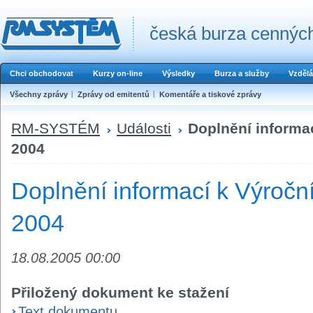
česká burza cenných
Chci obchodovat
Kurzy on-line
Výsledky
Burza a služby
Vzdělá
Všechny zprávy
Zprávy od emitentů
Komentáře a tiskové zprávy
RM-SYSTÉM
Události
Doplnění informac
2004
Doplnění informací k Výroční
2004
18.08.2005 00:00
Přiložený dokument ke stažení
Text dokumentu