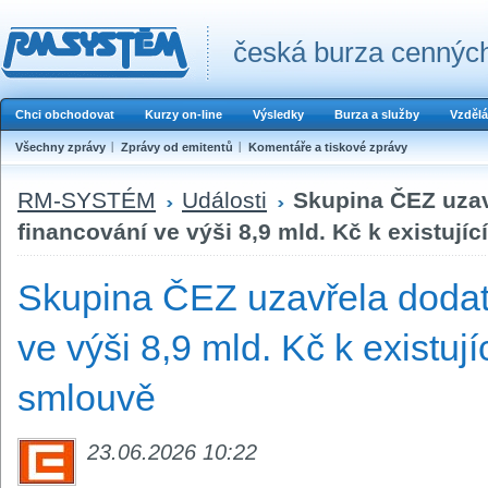
česká burza cenných
Chci obchodovat
Kurzy on-line
Výsledky
Burza a služby
Vzdělá
Všechny zprávy
Zprávy od emitentů
Komentáře a tiskové zprávy
RM-SYSTÉM
Události
Skupina ČEZ uza
financování ve výši 8,9 mld. Kč k existují
Skupina ČEZ uzavřela dodat
ve výši 8,9 mld. Kč k existuj
smlouvě
23.06.2026 10:22