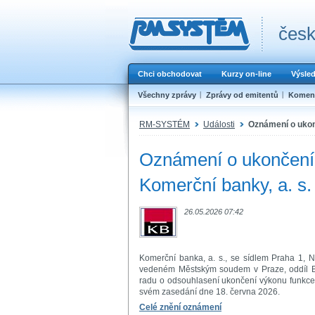
česk
Chci obchodovat
Kurzy on-line
Výsle
Všechny zprávy
Zprávy od emitentů
Koment
RM-SYSTÉM
Události
Oznámení o ukon
Oznámení o ukončení 
Komerční banky, a. s.
26.05.2026 07:42
Komerční banka, a. s., se sídlem Praha 1, 
vedeném Městským soudem v Praze, oddíl B,
radu o odsouhlasení ukončení výkonu funkce č
svém zasedání dne 18. června 2026.
Celé znění oznámení