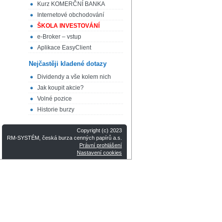
Kurz KOMERČNÍ BANKA
Internetové obchodování
ŠKOLA INVESTOVÁNÍ
e-Broker – vstup
Aplikace EasyClient
Nejčastěji kladené dotazy
Dividendy a vše kolem nich
Jak koupit akcie?
Volné pozice
Historie burzy
Copyright (c) 2023
RM-SYSTÉM, česká burza cenných papírů a.s.
Právní prohlášení
Nastavení cookies