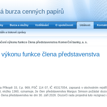
á burza cenných papírů
dky
Burza a služby
Vzdělávání
O společnosti
Události
Kontakt
áře a tiskové zprávy
čení výkonu funkce člena představenstva Komerční banky, a. s.
výkonu funkce člena představenstva
Na Příkopě 33, č.p. 969, PSČ 114 07, IČ 45317054, zapsaná v obchodním rejstř
 vložka 1360, oznamuje, že člen představenstva Margus Simson požádal dozor
lena představenstva ke dni 30. září 2026. Dozorčí rada projedná tuto rezignaci