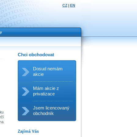
CZ
|
EN
y
Chci obchodovat
Dosud nemám
akcie
Mám akcie z
privatizace
Jsem licencovaný
íku
obchodník
čí
 na
Zajímá Vás