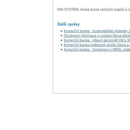
RM-SYSTÉM, česká burza cenných papírů a.s
Další zprávy
Komerční banka - hospodářské výsledky 
Oznámení informace o zvolení člena předs
Komerční banka - Hlavní akcionáři KB k 
Komerční banka opětovně zvolila člena a 
Komerční banka - Oznámení o MREL plat