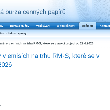
á burza cenných papírů
dky
Burza a služby
Vzdělávání
O společnosti
Události
Kontakt
áře a tiskové zprávy
ěny v emisích na trhu RM-S, které se v aukci projeví od 29.4.2026
v emisích na trhu RM-S, které se v
.2026
.