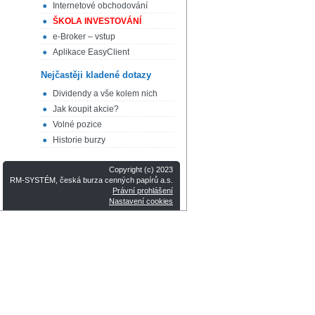
Internetové obchodování
ŠKOLA INVESTOVÁNÍ
e-Broker – vstup
Aplikace EasyClient
Nejčastěji kladené dotazy
Dividendy a vše kolem nich
Jak koupit akcie?
Volné pozice
Historie burzy
Copyright (c) 2023
RM-SYSTÉM, česká burza cenných papírů a.s.
Právní prohlášení
Nastavení cookies