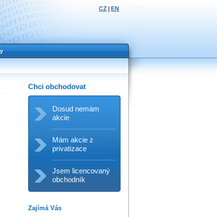
CZ
|
EN
y
Chci obchodovat
Dosud nemám
akcie
Mám akcie z
privatizace
Jsem licencovaný
obchodník
Zajímá Vás