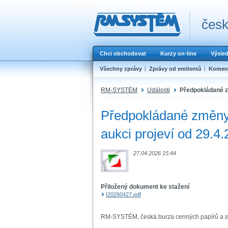
česk
Chci obchodovat
Kurzy on-line
Výsle
Všechny zprávy
Zprávy od emitentů
Koment
RM-SYSTÉM
Události
Předpokládané zm
Předpokládané změny 
aukci projeví od 29.4
27.04.2026 15:44
Přiložený dokument ke stažení
I20260427.pdf
RM-SYSTÉM, česká burza cenných papírů a.s