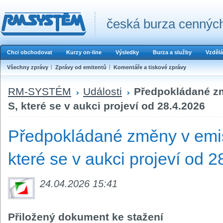
česká burza cenných
Chci obchodovat
Kurzy on-line
Výsledky
Burza a služby
Vzdělá
Všechny zprávy
Zprávy od emitentů
Komentáře a tiskové zprávy
RM-SYSTÉM
Události
Předpokládané zm
S, které se v aukci projeví od 28.4.2026
Předpokládané změny v emis
které se v aukci projeví od 
24.04.2026 15:41
Přiložený dokument ke stažení