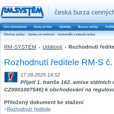
česká burza cenných
Chci obchodovat
Kurzy on-line
Výsledky
Burza a služby
Vzdělá
Všechny zprávy
Zprávy od emitentů
Komentáře a tiskové zprávy
RM-SYSTÉM
Události
Rozhodnutí ředite
Rozhodnutí ředitele RM-S č.
17.09.2025 14:52
Přijetí 1. tranše 162. emise státních
CZ0001007546) k obchodování na regulov
Přiložený dokument ke stažení
Rozhodnutí ředitele