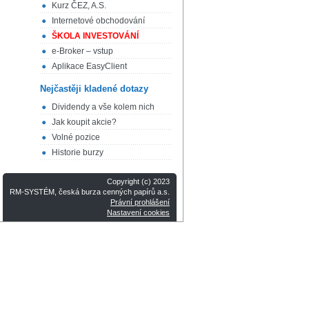
Kurz ČEZ, A.S.
Internetové obchodování
ŠKOLA INVESTOVÁNÍ
e-Broker – vstup
Aplikace EasyClient
Nejčastěji kladené dotazy
Dividendy a vše kolem nich
Jak koupit akcie?
Volné pozice
Historie burzy
Copyright (c) 2023
RM-SYSTÉM, česká burza cenných papírů a.s.
Právní prohlášení
Nastavení cookies