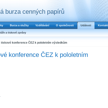
á burza cenných papírů
dky
Burza a služby
Vzdělávání
O společnosti
Události
Kontakt
áře a tiskové zprávy
z tiskové konference ČEZ k pololetním výsledkům
ové konference ČEZ k pololetním
.