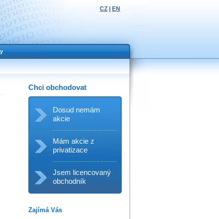
CZ
|
EN
y
Chci obchodovat
Dosud nemám
akcie
Mám akcie z
privatizace
Jsem licencovaný
obchodník
Zajímá Vás