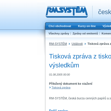
česk
Chci obchodovat
Kurzy on-line
Výsle
Všechny zprávy
Zprávy od emitentů
Koment
RM-SYSTÉM
Události
Tisková zpráva 
Tisková zpráva z tisk
výsledkům
01.08.2005 00:00
Přiložený dokument ke stažení
Tisková zpráva
RM-SYSTÉM, česká burza cenných papírů a.s
Další zprávy