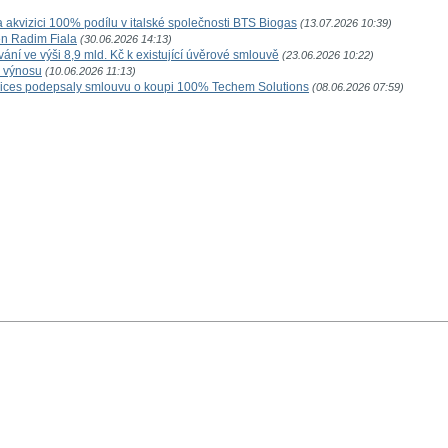
akvizici 100% podílu v italské společnosti BTS Biogas
(13.07.2026 10:39)
n Radim Fiala
(30.06.2026 14:13)
ní ve výši 8,9 mld. Kč k existující úvěrové smlouvě
(23.06.2026 10:22)
o výnosu
(10.06.2026 11:13)
vices podepsaly smlouvu o koupi 100% Techem Solutions
(08.06.2026 07:59)