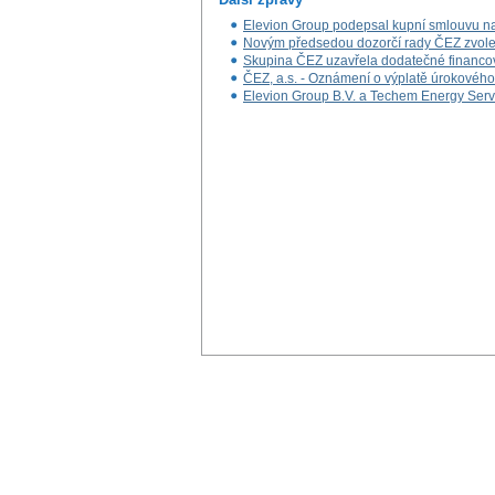
Elevion Group podepsal kupní smlouvu na 
Novým předsedou dozorčí rady ČEZ zvole
Skupina ČEZ uzavřela dodatečné financová
ČEZ, a.s. - Oznámení o výplatě úrokovéh
Elevion Group B.V. a Techem Energy Ser